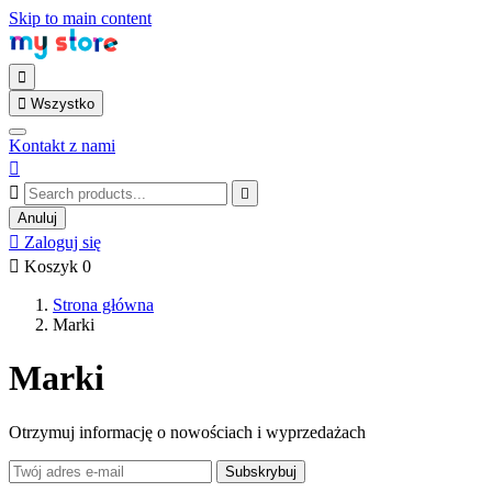
Skip to main content


Wszystko
Kontakt z nami



Anuluj

Zaloguj się

Koszyk
0
Strona główna
Marki
Marki
Otrzymuj informację o nowościach i wyprzedażach